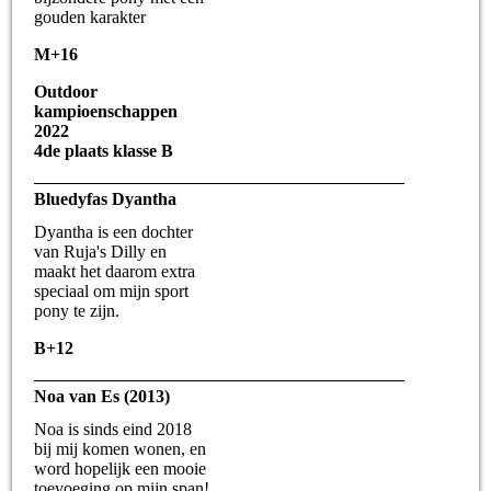
gouden karakter
M+16
Outdoor
kampioenschappen
2022
4de plaats klasse B
Bluedyfas Dyantha
Dyantha is een dochter
van Ruja's Dilly en
maakt het daarom extra
speciaal om mijn sport
pony te zijn.
B+12
Noa van Es (2013)
Noa is sinds eind 2018
bij mij komen wonen, en
word hopelijk een mooie
toevoeging op mijn span!